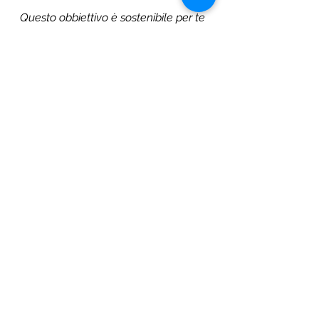
Questo obbiettivo è sostenibile per te 
e per chi ti circonda? E’ etico?
Concludendo
,
 Il metodo S.M.A.R.T. + E. 
rappresenta uno strumento 
prezioso per trasformare idee in 
progetti veri e propri, permettendo 
di definire in modo concreto e 
produttivo i tuoi obbiettivi e quindi 
creare piani di azioni per 
raggiungerli.