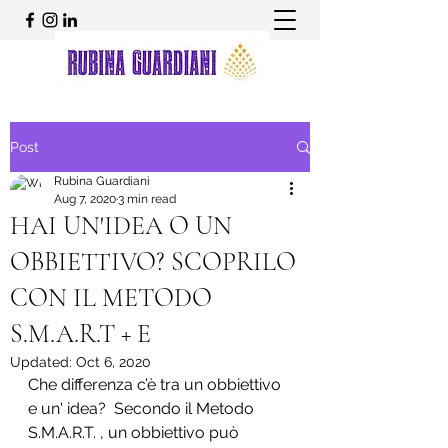
Post
Rubina Guardiani
Aug 7, 2020
3 min read
HAI UN'IDEA O UN
OBBIETTIVO? SCOPRILO
CON IL METODO
S.M.A.R.T + E
Updated:
Oct 6, 2020
Che differenza c’è tra un obbiettivo 
e un' idea?  Secondo il Metodo 
S.M.A.R.T. , un obbiettivo può 